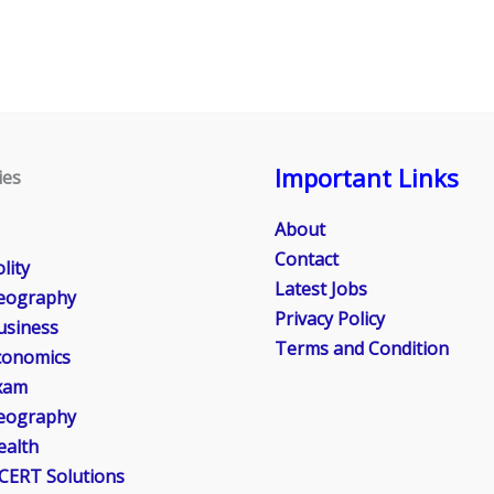
Important Links
ies
About
Contact
lity
Latest Jobs
eography
Privacy Policy
usiness
Terms and Condition
conomics
xam
eography
ealth
CERT Solutions