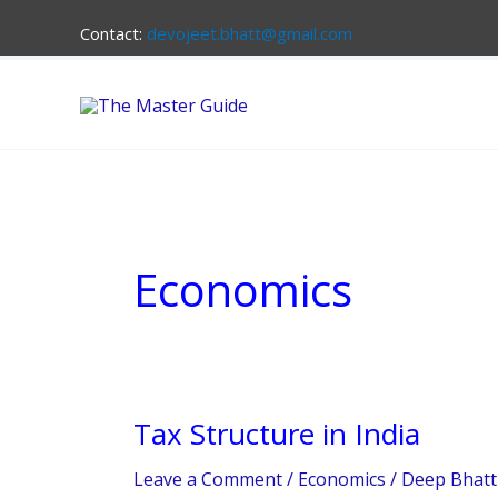
Skip
Contact:
devojeet.bhatt@gmail.com
to
content
Economics
Tax Structure in India
Tax
Structure
Leave a Comment
/
Economics
/
Deep Bhatt
in