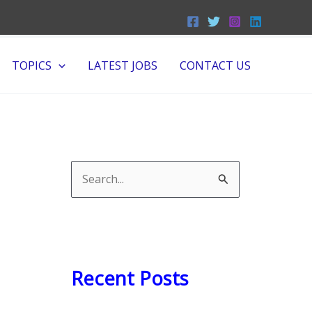
TOPICS
LATEST JOBS
CONTACT US
S
e
a
r
c
Recent Posts
h