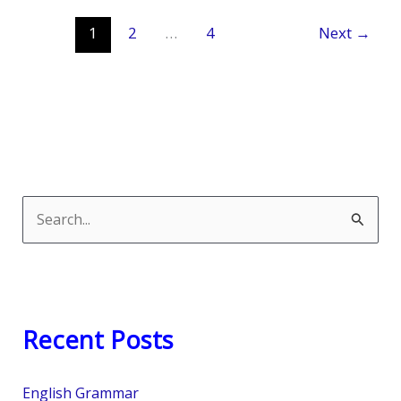
1
2
…
4
Next
→
S
e
a
r
Recent Posts
c
h
English Grammar
f