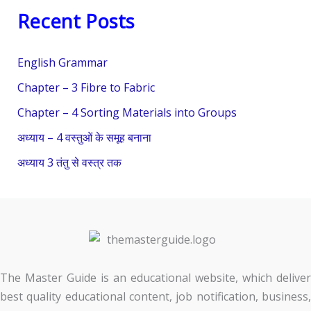
Recent Posts
a
r
English Grammar
c
Chapter – 3 Fibre to Fabric
h
f
Chapter – 4 Sorting Materials into Groups
o
अध्याय – 4 वस्तुओं के समूह बनाना
r
अध्याय 3 तंतु से वस्त्र तक
:
The Master Guide is an educational website, which deliver
best quality educational content, job notification, business,